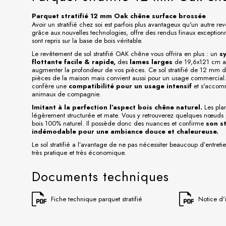
Parquet stratifié 12 mm Oak chêne surface brossée
Avoir un stratifié chez soi est parfois plus avantageux qu'un autre revê
grâce aux nouvelles technologies, offre des rendus finaux exceptionnel
sont repris sur la base de bois véritable.
Le revêtement de sol stratifié OAK chêne vous offrira en plus : un
s
flottante facile & rapide,
des
lames larges
de 19,6x121 cm 
augmenter la profondeur de vos pièces. Ce sol stratifié de 12 mm d’
pièces de la maison mais convient aussi pour un usage commercial
confère une
compatibilité pour un usage intensif
et s'accom
animaux de compagnie.
Imitant à la perfection l’aspect bois chêne naturel.
Les plan
légèrement structurée et mate. Vous y retrouverez quelques nœuds
bois 100% naturel. Il possède donc des nuances et confirme
son s
indémodable pour une ambiance douce et chaleureuse.
Le sol stratifié a l’avantage de ne pas nécessiter beaucoup d’entret
très pratique et très économique.
Documents techniques
Fiche technique parquet stratifié
Notice d'i