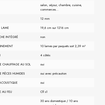
salon, séjour, chambre, cuisine,
commerces...
12 mm
N LAME
19,6 cm sur 1216 cm
CHE INTÉGRÉ
non
NNEMENT
10 lames par paquets soit 2,39 m²
N
4 côtés
E CHAUFFAGE AU SOL
oui
E PIÈCES HUMIDES
oui avec précaution
ACOUSTIQUE
oui
E AU FEU
Cfl s1
30 ans domestique / 10 ans