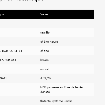
ique
Valeur
stratifié
chêne naturel
E BOIS OU EFFET
chêne
 LA SURFACE
brossé
intensif
USAGE
AC4/32
HDF, panneau en fibre de haute
densité
flottante, système uniclic