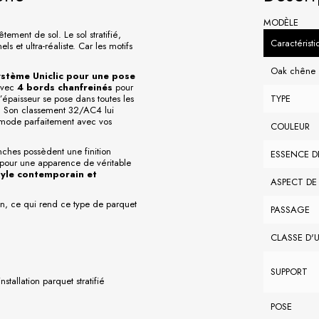
MODÈLE
tement de sol. Le sol stratifié,
Caractérist
s et ultra-réaliste. Car les motifs
Oak chêne
ystème Uniclic pour une pose
avec
4 bords chanfreinés
pour
épaisseur se pose dans toutes les
TYPE
. Son classement 32/AC4 lui
mode parfaitement avec vos
COULEUR
ches possèdent une finition
ESSENCE D
 pour une apparence de véritable
tyle contemporain et
ASPECT DE
ien, ce qui rend ce type de parquet
PASSAGE
CLASSE D'
SUPPORT
nstallation parquet stratifié
POSE