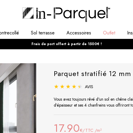
ontrecollé
Sol terrasse
Accessoires
outlet
Ins
Frais de port offert à partir de 1500€ !
Parquet stratifié 12 m
AVIS
Vous avez toujours rêvé d'un sol en chêne clai
d’épaisseur et ses 4 chanfreins vous offriront t
17.90
€/TTC /m²